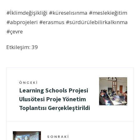
#İklimdeğişikliği #küreselısınma #meslekieğitim
#abprojeleri #erasmus #sürdürülebilirkalkınma
#çevre
Etkileşim: 39
ÖNCEKI
Learning Schools Projesi
Ulusötesi Proje Yönetim
Toplantısı Gerçekleştirildi
SONRAKI