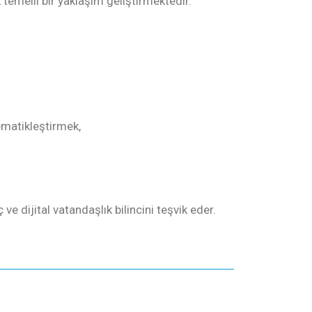
k temelli bir yaklaşım geliştirmektedir.
tematikleştirmek,
e dijital vatandaşlık bilincini teşvik eder.