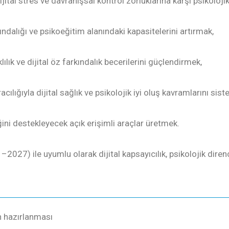
ijital stres ve davranışsal kontrol zorluklarına karşı psikoloji
rkındalığı ve psikoeğitim alanındaki kapasitelerini artırmak,
ık ve dijital öz farkındalık becerilerini güçlendirmek,
acılığıyla dijital sağlık ve psikolojik iyi oluş kavramlarını sis
ğini destekleyecek açık erişimli araçlar üretmek.
027) ile uyumlu olarak dijital kapsayıcılık, psikolojik direnç v
in hazırlanması