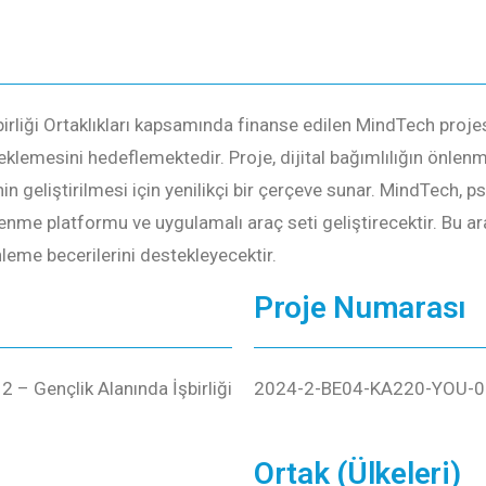
ği Ortaklıkları kapsamında finanse edilen MindTech projesi, 
klemesini hedeflemektedir. Proje, dijital bağımlılığın önlenmes
n geliştirilmesi için yenilikçi bir çerçeve sunar. MindTech, psi
öğrenme platformu ve uygulamalı araç seti geliştirecektir. Bu ara
nleme becerilerini destekleyecektir.
Proje Numarası
 – Gençlik Alanında İşbirliği
2024-2-BE04-KA220-YOU-
Ortak (Ülkeleri)