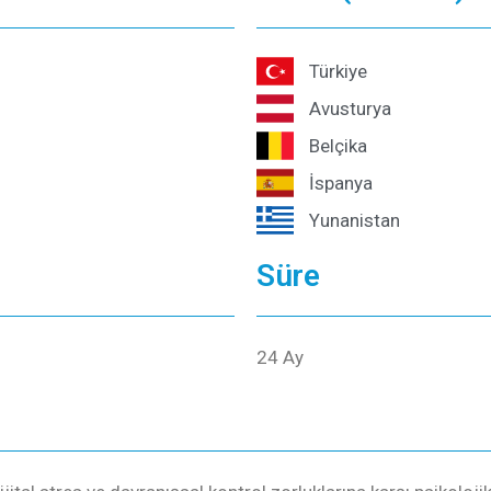
Türkiye
Avusturya
Belçika
İspanya
Yunanistan
Süre
24 Ay