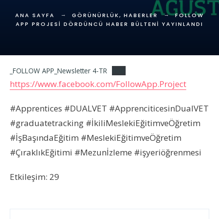
ANA SAYFA
GÖRÜNÜRLÜK
,
HABERLER
FOLLOW
APP PROJESI DÖRDÜNCÜ HABER BÜLTENI YAYINLANDI
_FOLLOW APP_Newsletter 4-TR
İndir
https://www.facebook.com/FollowApp.Project
#Apprentices #DUALVET #ApprenciticesinDualVET
#graduatetracking #İkiliMeslekiEğitimveÖğretim
#İşBaşındaEğitim #MeslekiEğitimveÖğretim
#ÇıraklıkEğitimi #Mezunİzleme #işyeriöğrenmesi
Etkileşim: 29